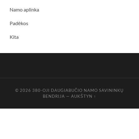
Namo aplinka
Padėkos
Kita
© 2026
380-OJI DAUGIABUČIO NAMO SAVININKŲ
BENDRIJA
—
AUKŠTYN ↑