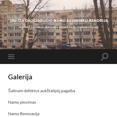
380-
oji
daugiabučio
namo
savininkų
Toggle
Toggle
bendrija
search
mobile
field
menu
Galerija
Šalinam defektus aukštalipių pagalba
Namo plovimas
Namo Renovacija